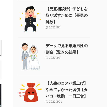
【児童相談所】子どもを
取り返すために【長男の
解放】
2022/8/4
データで見る未婚男性の
割合【驚きの結果】
2022/3/3
【人生のコスパ爆上げ】
やめてよかった習慣【タ
バコ・晩酌・一日三食】
2022/2/21