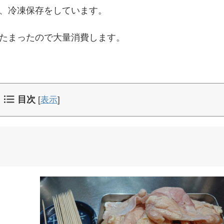
、冷凍保存をしています。
たまったので大量消費します。
目次
[
表示
]