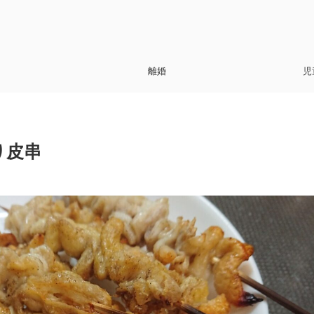
離婚
児
り皮串