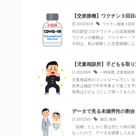
【交差接種】ワクチン３回目
2022/3/19
ワクチン接種３回目
先日新型コロナワクチンの追加接種
ワクチンの種類は、ファイザー・フ
今回は、私が経験した交差接種によ
【児童相談所】子どもを取り
2022/8/4
一時保護
,
児童相談所
児童相談所のコントロール下にいる
長男は施設で中学卒業まで過ごす予
長男はどのようにして帰ってきたの
データで見る未婚男性の割合
2022/3/3
婚活
,
独身
「結婚」たしかに昔は当たり前の風
なったので、データを調査してみま