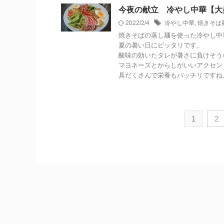
今夜の献立 冷やし中華【大
2022/2/4
冷やし中華
,
焼きそば
焼きそばの蒸し麺を使った冷やし中
夏の暑い日にピッタリです。
酸味の効いたタレが暑さに負けそう
マヨネーズとからしがいいアクセン
具だくさんで栄養もバッチリですね
1
2