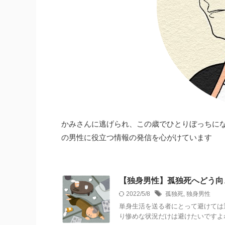
かみさんに逃げられ、この歳でひとりぼっちにな
の男性に役立つ情報の発信を心がけています
【独身男性】孤独死へどう向
2022/5/8
孤独死
,
独身男性
単身生活を送る者にとって避けては
り惨めな状況だけは避けたいですよ