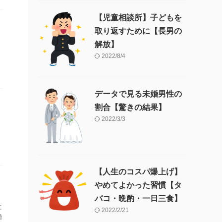
【児童相談所】子どもを
取り返すために【長男の
解放】
2022/8/4
データで見る未婚男性の
割合【驚きの結果】
2022/3/3
【人生のコスパ爆上げ】
やめてよかった習慣【タ
バコ・晩酌・一日三食】
に
2022/2/21
婚