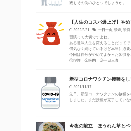
観もその例のひとつでしょうか。
【人生のコスパ爆上げ】やめ
2022/2/21
一日一食
,
禁煙
,
禁酒
習慣って大切ですよね。
ある意味人生を変えることだってで
何気なく続けているけど本当に必要
今回は自分がやめてよかった習慣を
①喫煙 ②晩酌 ③一日三食
新型コロナワクチン接種をし
2021/11/17
先日、新型コロナワクチンの接種を
しました。まだ接種が完了していな
今夜の献立 ほうれん草とベ