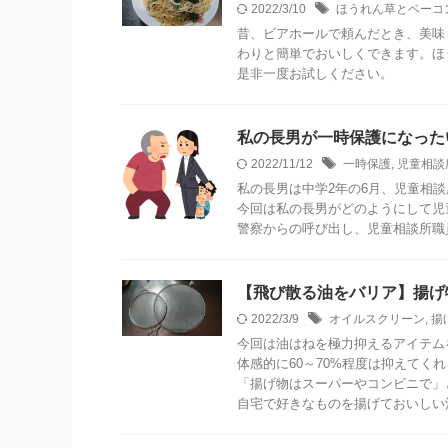
2022/3/10
ほうれん草とベーコ
昔、ビアホールで頼んだとき、美味
わりと簡単でおいしくできます。ほ
是非一度お試しください。
私の長男が一時保護になった
2022/11/12
一時保護
,
児童相談
私の長男は中学2年の6月、児童相
今回は私の長男がどのようにして児
警察からの呼び出し、児童相談所職
【飛び散る油をバリア】揚げ
2022/3/9
オイルスクリーン
,
揚
今回は油はねを極力抑えるアイテム
体感的に60～70%程度は抑えてく
「揚げ物はスーパーやコンビニで」
自宅で好きなものを揚げておいしい