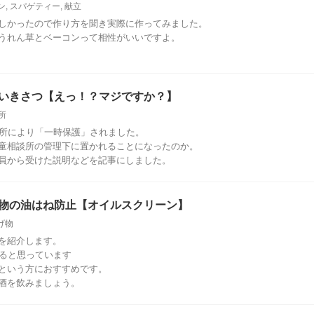
ン
,
スパゲティー
,
献立
しかったので作り方を聞き実際に作ってみました。
うれん草とベーコンって相性がいいですよ。
いきさつ【えっ！？マジですか？】
所
談所により「一時保護」されました。
童相談所の管理下に置かれることになったのか。
員から受けた説明などを記事にしました。
物の油はね防止【オイルスクリーン】
げ物
を紹介します。
れると思っています
という方におすすめです。
酒を飲みましょう。