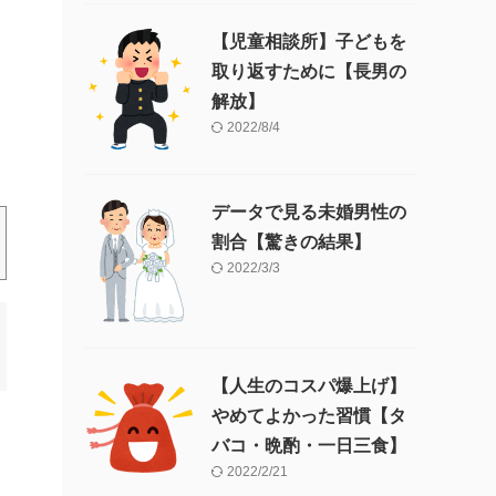
【児童相談所】子どもを
取り返すために【長男の
解放】
2022/8/4
データで見る未婚男性の
割合【驚きの結果】
2022/3/3
【人生のコスパ爆上げ】
やめてよかった習慣【タ
バコ・晩酌・一日三食】
2022/2/21