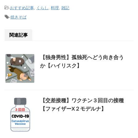
-
おすすめ記事
,
くらし
,
料理
,
雑記
-
焼きそば
関連記事
【独身男性】孤独死へどう向き合う
か【ハイリスク】
【交差接種】ワクチン３回目の接種
【ファイザーX２モデルナ】